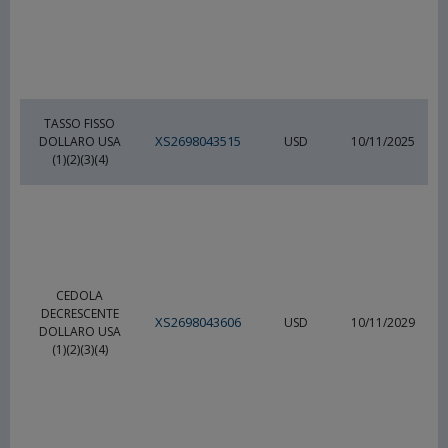
TASSO FISSO
XS2698043515
DOLLARO USA
USD
10/11/2025
(1)(2)(3)(4)
CEDOLA
DECRESCENTE
XS2698043606
USD
10/11/2029
DOLLARO USA
(1)(2)(3)(4)