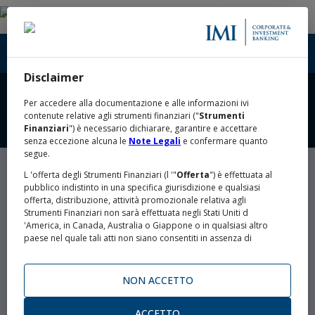
Disclaimer
Per accedere alla documentazione e alle informazioni ivi
contenute relative agli strumenti finanziari ("
Strumenti
Finanziari
") è necessario dichiarare, garantire e accettare
senza eccezione alcuna le
Note Legali
e confermare quanto
segue.
L 'offerta degli Strumenti Finanziari (l '"
Offerta
") è effettuata al
OBBLIGAZIONI INTESA
pubblico indistinto in una specifica giurisdizione e qualsiasi
offerta, distribuzione, attività promozionale relativa agli
Strumenti Finanziari non sarà effettuata negli Stati Uniti d
SANPAOLO.
'America, in Canada, Australia o Giappone o in qualsiasi altro
paese nel quale tali atti non siano consentiti in assenza di
specifiche esenzioni o di autorizzazioni da parte delle
competenti autorità (gli "
Altri Paesi
").
NON ACCETTO
LA MOSSA STRATEGICA PER I TUOI
L 'Offerta non viene effettuata negli Stati Uniti d 'America o nei
confronti di alcun cittadino statunitense o soggetto residente
INVESTIMENTI.
negli Stati Uniti d 'America o soggetto passivo di imposta negli
ACCETTO