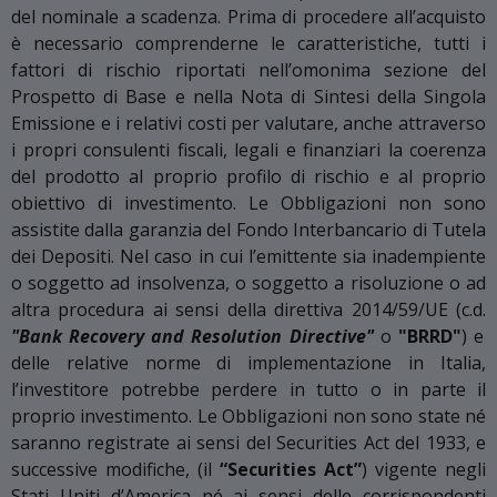
del nominale a scadenza. Prima di procedere all’acquisto
è necessario comprenderne le caratteristiche, tutti i
fattori di rischio riportati nell’omonima sezione del
Prospetto di Base e nella Nota di Sintesi della Singola
Emissione e i relativi costi per valutare, anche attraverso
i propri consulenti fiscali, legali e finanziari la coerenza
del prodotto al proprio profilo di rischio e al proprio
obiettivo di investimento. Le Obbligazioni non sono
assistite dalla garanzia del Fondo Interbancario di Tutela
dei Depositi. Nel caso in cui l’emittente sia inadempiente
o soggetto ad insolvenza, o soggetto a risoluzione o ad
altra procedura ai sensi della direttiva 2014/59/UE (c.d.
"Bank Recovery and Resolution Directive"
o
"BRRD"
) e
delle relative norme di implementazione in Italia,
l’investitore potrebbe perdere in tutto o in parte il
proprio investimento. Le Obbligazioni non sono state né
saranno registrate ai sensi del Securities Act del 1933, e
successive modifiche, (il
“Securities Act”
) vigente negli
Stati Uniti d’America né ai sensi delle corrispondenti