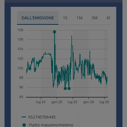
Finanziari negli Stati Uniti d 'America, in Canada, in Australia, in Giappone
Altri Paesi.
ATTENZIONE: Le dichiarazioni prodotte costituiscono autocertificazione a
DALL'EMISSIONE
1S
1M
3M
6M
1A
del D.P.R. n. 445 del 28 dicembre 2000 e successive modifiche. Le dichiar
mendaci sono sanzionabili penalmente.
Dichiaro di non essere una Persona U.S., né cittadino o soggetto, residen
soggetto passivo di imposta degli Stati Uniti d 'America, ovvero Canada, 
Giappone o degli Altri Paesi né di acquistare per conto o a beneficio di 
di tali soggetti e sarò responsabile delle conseguenze di tale dichiarazio
Dichiaro altresì di non essere fisicamente presente negli Stati Uniti o in 
Australia, Giappone o negli Altri Paesi.
ATTENZIONE: Le dichiarazioni prodotte costituiscono autocertificazione a
del D.P.R. n. 445 del 28 dicembre 2000 e successive modifiche. Le dichiar
mendaci sono sanzionabili penalmente.
Spuntando la casella "Accetto" sottostante, si dichiara di accettare senza
eccezione alcuna e sotto la propria responsabilità tutto quanto indicato 
Note Legali
, nonché nelle ulteriori specifiche avvertenze che potranno 
presenti in sezioni o pagine del presente sito. In caso contrario l 'accesso
presente sito sarà negato.
ATTENZIONE: Le dichiarazioni prodotte costituiscono autocertificazione a
XS2745706445
del D.P.R. n. 445 del 28 dicembre 2000 e successive modifiche. Le dichiar
mendaci sono sanzionabili penalmente.
Punto massimo/minimo