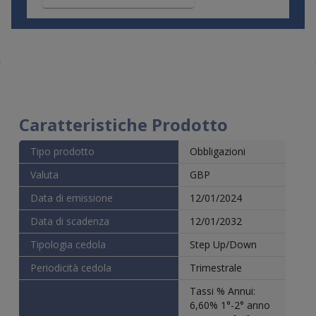
Caratteristiche Prodotto
Tipo prodotto
Obbligazioni
Valuta
GBP
Data di emissione
12/01/2024
Data di scadenza
12/01/2032
Tipologia cedola
Step Up/Down
Periodicità cedola
Trimestrale
Tassi % Annui:
6,60% 1°-2° anno