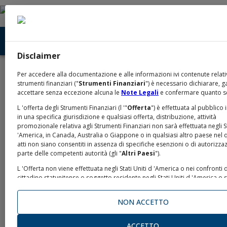
Disclaimer
Home
Prodotti e Quotazioni
XS2745706445
/
/
Per accedere alla documentazione e alle informazioni ivi contenute relati
strumenti finanziari ("
Strumenti Finanziari
") è necessario dichiarare, g
accettare senza eccezione alcuna le
Note Legali
e confermare quanto s
Intesa Sanpaolo S.p.A.
L 'offerta degli Strumenti Finanziari (l '"
Offerta
") è effettuata al pubblico 
in una specifica giurisdizione e qualsiasi offerta, distribuzione, attività
Cedola Decrescente
promozionale relativa agli Strumenti Finanziari non sarà effettuata negli St
'America, in Canada, Australia o Giappone o in qualsiasi altro paese nel q
Sterlina Inglese
atti non siano consentiti in assenza di specifiche esenzioni o di autorizza
parte delle competenti autorità (gli "
Altri Paesi
").
L 'Offerta non viene effettuata negli Stati Uniti d 'America o nei confronti 
ISIN
:
XS2745706445
-
Tipo prodotto
:
OBBLIGAZIONI
cittadino statunitense o soggetto residente negli Stati Uniti d 'America o
passivo di imposta negli Stati Uniti d 'America ("
U.S. Person
" o "
United 
Person
", come definite ai sensi delle U.S. Securities Laws o di altre norma
NON ACCETTO
applicabili in materia, una “
Persona U.S.
”) e la documentazione relativa a
non può essere distribuita negli Stati Uniti. Gli Strumenti Finanziari non so
saranno registrati ai sensi dello United States Securities Act del 1993, co
ACCETTO