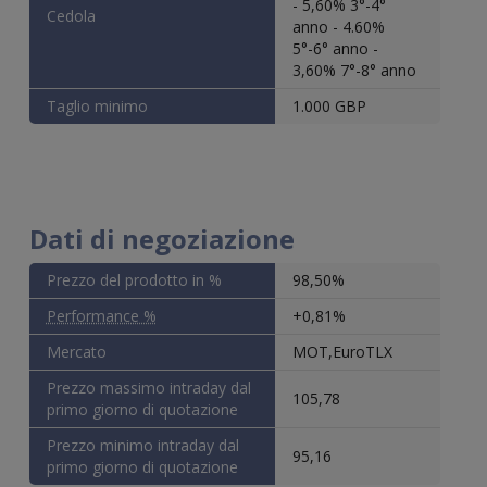
- 5,60% 3°-4°
Cedola
anno - 4.60%
5°-6° anno -
3,60% 7°-8° anno
Taglio minimo
1.000 GBP
Dati di negoziazione
Prezzo del prodotto in %
98,50%
Performance %
+0,81%
Mercato
MOT,EuroTLX
Prezzo massimo intraday dal
105,78
primo giorno di quotazione
Prezzo minimo intraday dal
95,16
primo giorno di quotazione